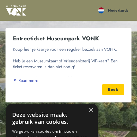
Nederlands
Entreeticket Museumpark VONK
Koop hier je kaartje voor een regulier bezoek aan VONK. 
Heb je een Museumkaart of Vriendenloterij VIP-kaart? Een 
ticket reserveren is dan niet nodig!
Let op: annuleren is niet mogelijk
Read more
Book
×
Deze website maakt
gebruik van cookies.
We gebruiken cookies om inhoud en