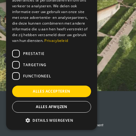
advertenties te personaliseren en om ons
verkeer te analyseren. We delen ook
informatie over uw gebruik van onze site
met onze advertentie- en analysepartners,
die deze kunnen combineren met andere
informatie die u aan hen heeft verstrekt of
die zij hebben verzameld door uw gebruik
van hun diensten.
Privacybeleid
PRESTATIE
TARGETING
FUNCTIONEEL
ALLES ACCEPTEREN
© 2026 Museumpark VONK
ALLES AFWIJZEN
Tel:
040-252 22 81
Mail:
info@vonk.nl
DETAILS WEERGEVEN
Terms and conditions
Privacy statement